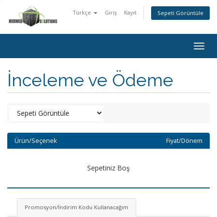
Türkçe
Giriş
Kayıt
Sepeti Görüntüle
Togg
navig
İnceleme ve Ödeme
Ürün/Seçenek
Fiyat/Dönem
Sepetiniz Boş
Promosyon/İndirim Kodu Kullanacağım