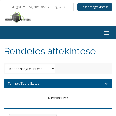
Magyar
Bejelentkezés
Regisztráció
Kosár megtekintése
Togg
navig
Rendelés áttekintése
Termék/Szolgáltatás
Ár
A kosár üres