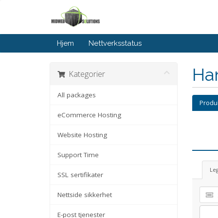
Hjem
Nettverksstatus
Ha
Kategorier
All packages
Produk
eCommerce Hosting
Website Hosting
Support Time
Leg
SSL sertifikater
Nettside sikkerhet
E-post tjenester