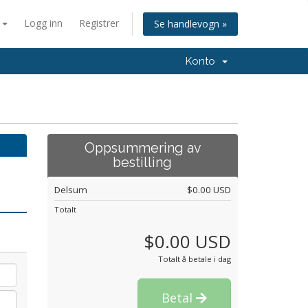
n
Logg inn
Registrer
Se handlevogn »
Konto
Oppsummering av
bestilling
Delsum
$0.00 USD
Totalt
$0.00 USD
Totalt å betale i dag
Betal