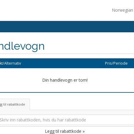
Norwegia
ndlevogn
t/Alternativ
Pris/Periode
Din handlevogn er tom!
g til rabattkode
Legg til rabattkode »