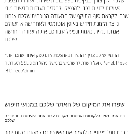
בזכות שירות תעודות הצפנת SSL שלנו* אין צורך בנקיטת
פעולות ידניות בכדי להנפיק ולהגדיר תעודות חדשות מידי
שנה. לקראת סוף התוקף של התעודה הנוכחית שלכם אנחנו
נייצר הזמנת חידוש באופן אוטומטי ולאחר שהיא תשולם
אנחנו נגדיר, נאמת ונפעיל עבורכם את התעודה החדשה
שלכם.
*הדומיין שלכם צריך להתארח באמצעות אותו ספק אירוח שמכר את
תעודת ה SSL ועל השרת להשתמש בממשק ניהול מסוג cPanel, Plesk
או DirectAdmin.
שפרו את המיקום של האתר שלכם במנועי חיפוש
בנו אמון מצד הלקוחות ואבטחה מקוונת עבור אתר האינטרנט והחברה
שלכם.
חברת גוגל מעוניינת להפוך את האינטרנט למקום בטוח יותר