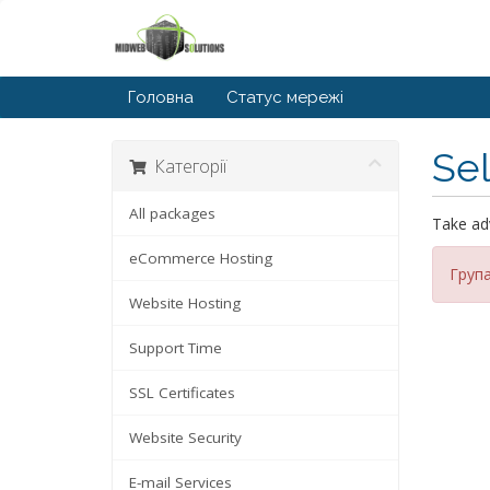
Головна
Статус мережі
Se
Категорії
All packages
Take adv
eCommerce Hosting
Група
Website Hosting
Support Time
SSL Certificates
Website Security
E-mail Services