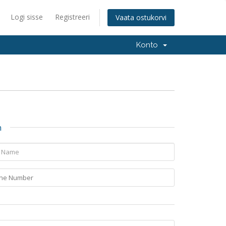
Logi sisse
Registreeri
Vaata ostukorvi
Konto
n