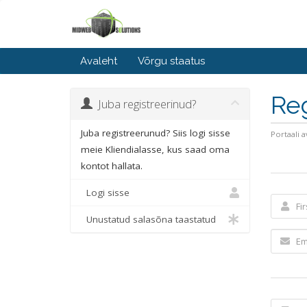
Avaleht
Võrgu staatus
Reg
Juba registreerinud?
Juba registreerunud? Siis logi sisse
Portaali a
meie Kliendialasse, kus saad oma
kontot hallata.
Logi sisse
Unustatud salasõna taastatud